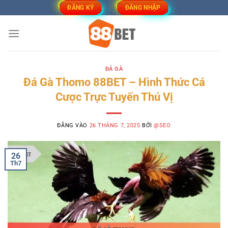
Bỏ
ĐĂNG KÝ
ĐĂNG NHẬP
qua
nội
dung
ĐÁ GÀ
Đá Gà Thomo 88BET – Hình Thức Cá
Cược Trực Tuyến Thú Vị
ĐĂNG VÀO
26 THÁNG 7, 2025
BỞI
@SEO
26
Th7