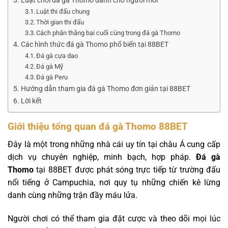
Luật chơi đá gà Thomo dành cho người mới
Luật thi đấu chung
Thời gian thi đấu
Cách phân thắng bại cuối cùng trong đá gà Thomo
Các hình thức đá gà Thomo phổ biến tại 88BET
Đá gà cựa dao
Đá gà Mỹ
Đá gà Peru
Hướng dẫn tham gia đá gà Thomo đơn giản tại 88BET
Lời kết
Giới thiệu tổng quan đá gà Thomo 88BET
Đây là một trong những nhà cái uy tín tại châu Á cung cấp
dịch vụ chuyên nghiệp, minh bạch, hợp pháp.
Đá gà
Thomo
tại 88BET được phát sóng trực tiếp từ trường đấu
nổi tiếng ở Campuchia, nơi quy tụ những chiến kê lừng
danh cùng những trận đầy máu lửa.
Người chơi có thể tham gia đặt cược và theo dõi mọi lúc