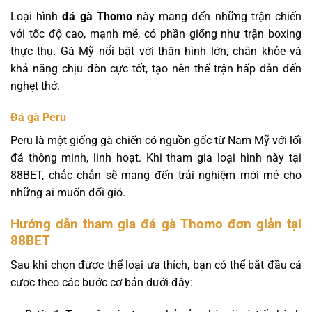
Loại hình
đá gà Thomo
này mang đến những trận chiến
với tốc độ cao, mạnh mẽ, có phần giống như trận boxing
thực thụ. Gà Mỹ nổi bật với thân hình lớn, chân khỏe và
khả năng chịu đòn cực tốt, tạo nên thế trận hấp dẫn đến
nghẹt thở.
Đá gà Peru
Peru là một giống gà chiến có nguồn gốc từ Nam Mỹ với lối
đá thông minh, linh hoạt. Khi tham gia loại hình này tại
88BET, chắc chắn sẽ mang đến trải nghiệm mới mẻ cho
những ai muốn đổi gió.
Hướng dẫn tham gia đá gà Thomo đơn giản tại
88BET
Sau khi chọn được thể loại ưa thích, bạn có thể bắt đầu cá
cược theo các bước cơ bản dưới đây: