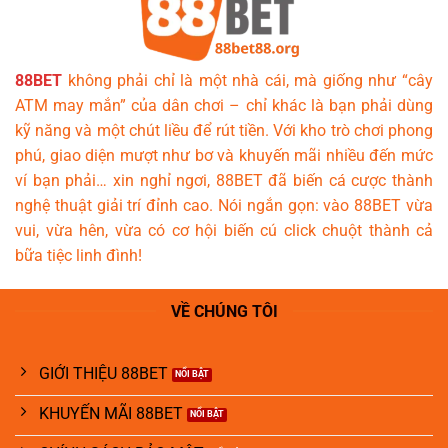
Cược
Hợp
Pháp
88BET
không phải chỉ là một nhà cái, mà giống như “cây
ATM may mắn” của dân chơi – chỉ khác là bạn phải dùng
kỹ năng và một chút liều để rút tiền. Với kho trò chơi phong
phú, giao diện mượt như bơ và khuyến mãi nhiều đến mức
ví bạn phải… xin nghỉ ngơi, 88BET đã biến cá cược thành
nghệ thuật giải trí đỉnh cao. Nói ngắn gọn: vào 88BET vừa
vui, vừa hên, vừa có cơ hội biến cú click chuột thành cả
bữa tiệc linh đình!
VỀ CHÚNG TÔI
GIỚI THIỆU 88BET
KHUYẾN MÃI 88BET