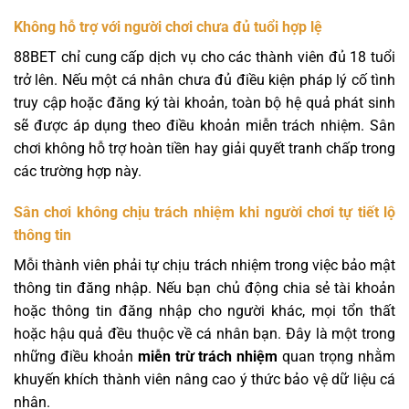
Không hỗ trợ với người chơi chưa đủ tuổi hợp lệ
88BET chỉ cung cấp dịch vụ cho các thành viên đủ 18 tuổi
trở lên. Nếu một cá nhân chưa đủ điều kiện pháp lý cố tình
truy cập hoặc đăng ký tài khoản, toàn bộ hệ quả phát sinh
sẽ được áp dụng theo điều khoản miễn trách nhiệm. Sân
chơi không hỗ trợ hoàn tiền hay giải quyết tranh chấp trong
các trường hợp này.
Sân chơi không chịu trách nhiệm khi người chơi tự tiết lộ
thông tin
Mỗi thành viên phải tự chịu trách nhiệm trong việc bảo mật
thông tin đăng nhập. Nếu bạn chủ động chia sẻ tài khoản
hoặc thông tin đăng nhập cho người khác, mọi tổn thất
hoặc hậu quả đều thuộc về cá nhân bạn. Đây là một trong
những điều khoản
miễn trừ trách nhiệm
quan trọng nhằm
khuyến khích thành viên nâng cao ý thức bảo vệ dữ liệu cá
nhân.