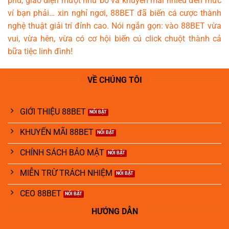
phú, giao diện mượt như bơ và khuyến mãi nhiều đến mức
ví bạn phải… xin nghỉ ngơi, 88BET đã biến cá cược thành
nghệ thuật giải trí đỉnh cao. Nói ngắn gọn: vào 88BET vừa
vui, vừa hên, vừa có cơ hội biến cú click chuột thành cả
bữa tiệc linh đình!
VỀ CHÚNG TÔI
GIỚI THIỆU 88BET
KHUYẾN MÃI 88BET
CHÍNH SÁCH BẢO MẬT
MIỄN TRỪ TRÁCH NHIỆM
CEO 88BET
HƯỚNG DẪN