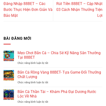
Đăng Nhập 88BET – Các
Rút Tiền 88BET – Cập Nhật
Bước Thực Hiện Đơn Giản Và
03 Cách Nhận Thưởng Tiện
Bảo Mật
Lợi
BÀI ĐĂNG MỚI
Mẹo Chơi Bắn Cá – Chia Sẻ Kỹ Năng Săn Thưởng
Tại 88BET
ở
Chức năng bình luận bị tắt
Mẹo
Chơi
Bắn Cá Rồng Vàng 88BET- Tựa Game Đổi Thưởng
Bắn
Chất Lượng
Cá
ở
Chức năng bình luận bị tắt
–
Bắn
Chia
Cá
Bắn Cá Thần Tài – Khám Phá Đại Dương Rước
Sẻ
Rồng
Kỹ
Lộc Về Nhà
Vàng
Năng
ở
Chức năng bình luận bị tắt
88BET-
Săn
Bắn