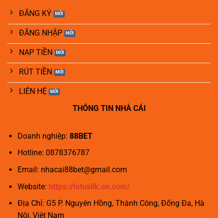
ĐĂNG KÝ
ĐĂNG NHẬP
NẠP TIỀN
RÚT TIỀN
LIÊN HỆ
THÔNG TIN NHÀ CÁI
Doanh nghiệp:
88BET
Hotline: 0878376787
Email:
nhacai88bet@gmail.com
Website:
https://lotusilk.cn.com/
Địa Chỉ: G5 P. Nguyên Hồng, Thành Công, Đống Đa, Hà
Nội, Việt Nam