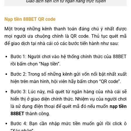
Giao dịch tiện ích từ ngân hàng trực tuyến
Nạp tiền 88BET QR code
Một trong những kênh thanh toán đáng chú ý nhất được
mọi người ưa chuộng chính là QR code. Thủ tục quét mã
để giao dịch tại nhà cái có các bước tiến hành như sau:
Bước 1: Người chơi vào hệ thống chính thức của 88BET
rồi bấm chọn “Nạp tiền”.
Bước 2: Trong số những kênh gửi vốn nổi bật nhất xuất
hiện trên màn hình, hội viên hãy bấm chọn “QR code”.
Bước 3: Lúc này, mã quét từ ngân hàng của nhà cái sẽ
hiển thị ở giao diện chính thức. Nhiệm vụ của người chơi
là sử dụng điện thoại để quét mã đó nếu muốn
nạp tiền
88BET
thành công.
Bước 4: Bạn cần nhập mức tiền muốn gửi rồi click ô
“Xác nhận”.