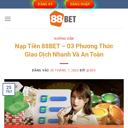
Bỏ
ĐĂNG KÝ
ĐĂNG NHẬP
qua
nội
dung
HƯỚNG DẪN
Nạp Tiền 88BET – 03 Phương Thức
Giao Dịch Nhanh Và An Toàn
ĐĂNG VÀO
25 THÁNG 7, 2025
BỞI
@SEO
25
Th7