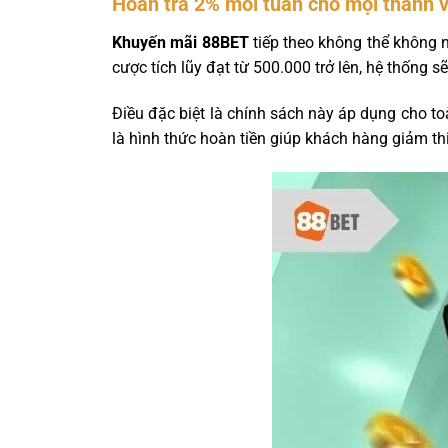
Hoàn trả 2% mỗi tuần cho mọi thành v
Khuyến mãi 88BET
tiếp theo không thể không n
cược tích lũy đạt từ 500.000 trở lên, hệ thống 
Điều đặc biệt là chính sách này áp dụng cho t
là hình thức hoàn tiền giúp khách hàng giảm thiể