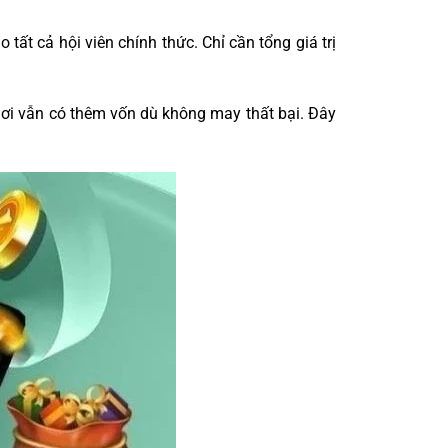
ất cả hội viên chính thức. Chỉ cần tổng giá trị
hơi vẫn có thêm vốn dù không may thất bại. Đây