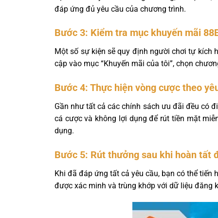
đáp ứng đủ yêu cầu của chương trình.
Bước 3: Kiểm tra mục khuyến mãi 88
Một số sự kiện sẽ quy định người chơi tự kích
cập vào mục “Khuyến mãi của tôi”, chọn chương
Bước 4: Thực hiện vòng cược theo yêu
Gần như tất cả các chính sách ưu đãi đều có 
cá cược và không lợi dụng để rút tiền mặt miễ
dụng.
Bước 5: Rút thưởng sau khi hoàn tất 
Khi đã đáp ứng tất cả yêu cầu, bạn có thể tiến
được xác minh và trùng khớp với dữ liệu đăng 