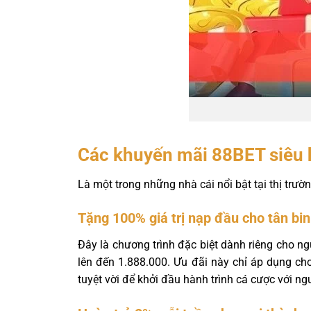
Các khuyến mãi 88BET siêu h
Là một trong những nhà cái nổi bật tại thị tr
Tặng 100% giá trị nạp đầu cho tân bin
Đây là chương trình đặc biệt dành riêng cho n
lên đến 1.888.000. Ưu đãi này chỉ áp dụng ch
tuyệt vời để khởi đầu hành trình cá cược với ngu