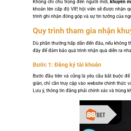
Không chỉ chú trọng đến người mới,
khuyến m
khoản lên cấp độ VIP, hội viên sẽ được nhận q
trình ghi nhận đóng góp và sự tin tưởng của ng
Quy trình tham gia nhận kh
Dù phần thưởng hấp dẫn đến đâu, nếu không thự
đây để đảm bảo quá trình nhận quà diễn ra nhan
Bước 1: Đăng ký tài khoản
Bước đầu tiên và cũng là yêu cầu bắt buộc để
giản, chỉ cần truy cập vào website chính thức 
Lưu ý, thông tin đăng phải chính xác và trùng k