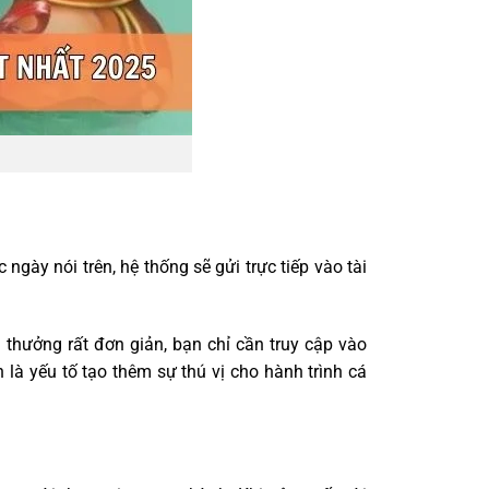
ngày nói trên, hệ thống sẽ gửi trực tiếp vào tài
 thưởng rất đơn giản, bạn chỉ cần truy cập vào
là yếu tố tạo thêm sự thú vị cho hành trình cá