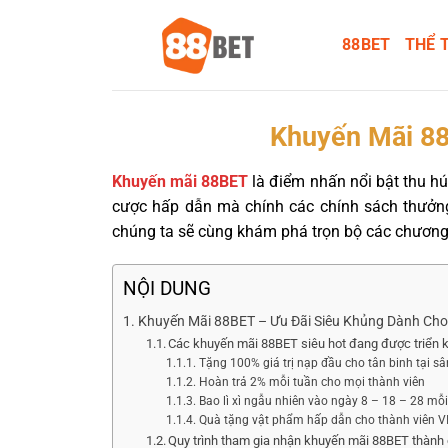
Bỏ
qua
88BET
THỂ 
nội
dung
Khuyến Mãi 88
Khuyến mãi 88BET
là điểm nhấn nổi bật thu hú
cược hấp dẫn mà chính các chính sách thưởng g
chúng ta sẽ cùng khám phá trọn bộ các chương t
NỘI DUNG
Khuyến Mãi 88BET – Ưu Đãi Siêu Khủng Dành Cho
Các khuyến mãi 88BET siêu hot đang được triển 
Tặng 100% giá trị nạp đầu cho tân binh tại sâ
Hoàn trả 2% mỗi tuần cho mọi thành viên
Bao lì xì ngẫu nhiên vào ngày 8 – 18 – 28 mỗ
Quà tặng vật phẩm hấp dẫn cho thành viên V
Quy trình tham gia nhận khuyến mãi 88BET thành