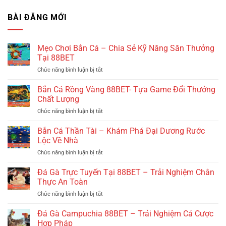
BÀI ĐĂNG MỚI
Mẹo Chơi Bắn Cá – Chia Sẻ Kỹ Năng Săn Thưởng
Tại 88BET
ở
Chức năng bình luận bị tắt
Mẹo
Chơi
Bắn Cá Rồng Vàng 88BET- Tựa Game Đổi Thưởng
Bắn
Chất Lượng
Cá
ở
Chức năng bình luận bị tắt
–
Bắn
Chia
Cá
Bắn Cá Thần Tài – Khám Phá Đại Dương Rước
Sẻ
Rồng
Kỹ
Lộc Về Nhà
Vàng
Năng
ở
Chức năng bình luận bị tắt
88BET-
Săn
Bắn
Tựa
Thưởng
Cá
Đá Gà Trực Tuyến Tại 88BET – Trải Nghiệm Chân
Game
Tại
Thần
Đổi
Thực An Toàn
88BET
Tài
Thưởng
ở
Chức năng bình luận bị tắt
–
Chất
Đá
Khám
Lượng
Gà
Đá Gà Campuchia 88BET – Trải Nghiệm Cá Cược
Phá
Trực
Đại
Hợp Pháp